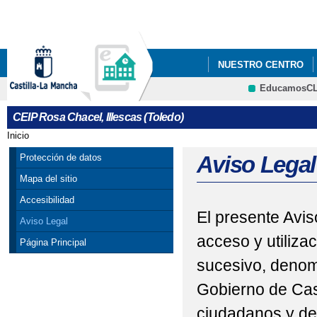
Pa
co
pri
NUESTRO CENTRO
EducamosC
CRFP
CEIP Rosa Chacel, Illescas (Toledo)
Inicio
Se encuentra usted aquí
Aviso Legal
Protección de datos
Mapa del sitio
Accesibilidad
El presente Avis
Aviso Legal
acceso y utiliza
Página Principal
sucesivo, denom
Gobierno de Cas
ciudadanos y de