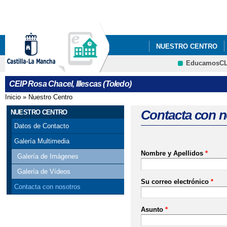
Pa
co
pri
NUESTRO CENTRO
EducamosC
CRFP
CEIP Rosa Chacel, Illescas (Toledo)
Inicio
»
Nuestro Centro
Se encuentra usted aquí
Contacta con n
NUESTRO CENTRO
Datos de Contacto
Galería Multimedia
Nombre y Apellidos
*
Galería de Imágenes
Galería de Vídeos
Su correo electrónico
*
Contacta con nosotros
Asunto
*