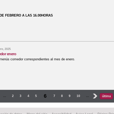
DE FEBRERO A LAS 16.00HORAS
bre JORNADA DE PUERTAS ABIERTAS CEIP ROSA CHACEL PROCESO DE
ero, 2025
dor enero
 menús comedor correspondientes al mes de enero.
bre Menús comedor enero
s
6
…
2
3
4
5
7
8
9
10
…
›
última