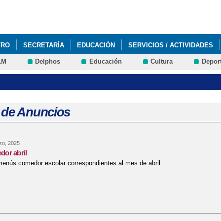
Pasar al
contenido
principal
TRO
SECRETARÍA
EDUCACIÓN
SERVICIOS / ACTIVIDADES
LM
Delphos
Educación
Cultura
Depor
 de Anuncios
zo, 2025
or abril
enús comedor escolar correspondientes al mes de abril.
re menús comedor abril