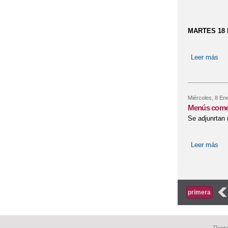
MARTES 18 
Leer más
so
Miércoles, 8 En
Menús come
Se adjunrtan
Leer más
so
Página
‹
primera