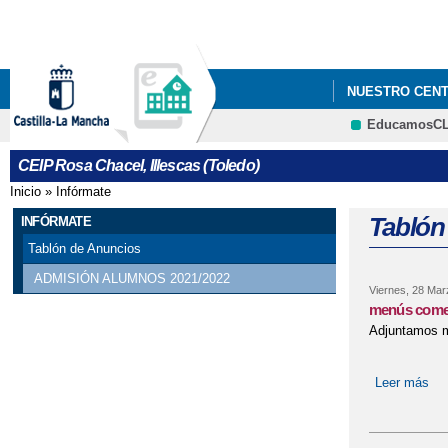
NUESTRO CEN
EducamosC
CEIP Rosa Chacel, Illescas (Toledo)
Inicio
»
Infórmate
Se encuentra usted aquí
Tablón
INFÓRMATE
Tablón de Anuncios
ADMISIÓN ALUMNOS 2021/2022
Viernes, 28 Mar
menús comed
Adjuntamos m
Leer más
sob