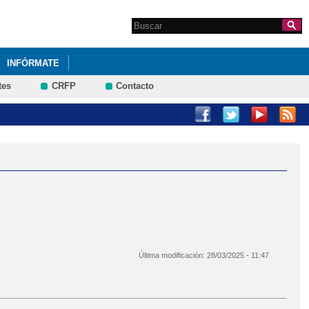
Search this site
Formulario de
búsqueda
INFÓRMATE
tes
CRFP
Contacto
Última modificación:
28/03/2025 - 11:47