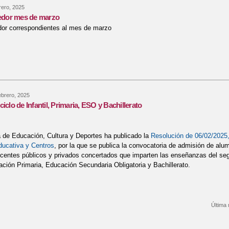
rero, 2025
dor mes de marzo
r correspondientes al mes de marzo
bre menús comedor mes de marzo
ebrero, 2025
iclo de Infantil, Primaria, ESO y Bachillerato
 de Educación, Cultura y Deportes ha publicado la
Resolución de 06/02/2025,
ducativa y Centros
, por la que se publica la convocatoria de admisión de al
centes públicos y privados concertados que imparten las enseñanzas del se
cación Primaria, Educación Secundaria Obligatoria y Bachillerato.
Última 
re Admisión 2º ciclo de Infantil, Primaria, ESO y Bachillerato