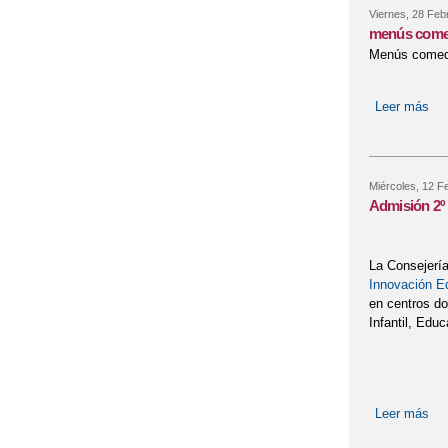
Viernes, 28 Feb
menús come
Menús comedo
Leer más
so
Miércoles, 12 F
Admisión 2º c
La Consejería
Innovación E
en centros do
Infantil, Edu
Leer más
sob